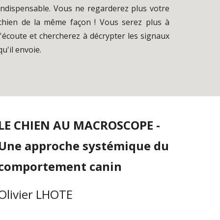
indispensable
.
Vous ne regarderez plus votre
chien de la même façon ! Vous serez plus à
l'écoute et cher
ch
erez à décr
y
pter les
signaux
qu'il envoie.
LE CHIEN AU MACROSCOPE - 
Une approche systémique du 
comportement canin
Olivier LHOTE