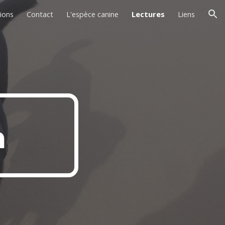
ions
Contact
L'espèce canine
Lectures
Liens
ion
n